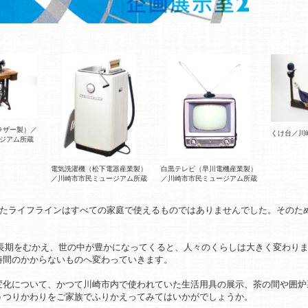
ラザー製）／
くけ台／川
ジアム所蔵
電気洗濯機（松下電器産業製）
白黒テレビ（早川電機産業製）
／川崎市市民ミュージアム所蔵
／川崎市市民ミュージアム所蔵
ったライフラインはすべての家庭で使えるものではありませんでした。そのた
済成長期をむかえ、世の中が豊かになってくると、人々のくらしは大きく変わり
時間のかからないものへ変わっていきます。
変化について、かつて川崎市内で使われていた生活用具の展示、茶の間や囲炉
うつりかわりをご家族でふりかえってみてはいかがでしょうか。