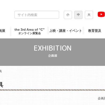
小
中
大
the 3rd Area of “C”
画展
上映・講座・イベント
教育普及
オンライン展覧会
EXHIBITION
企画展
具
具
企画展