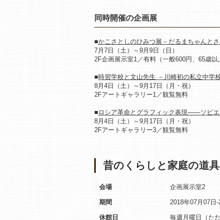
同時開催の企画展
■
かこさとしのひみつ展－だるまちゃんとさ
7月7日（土）～9月9日（日）
2F企画展示室1／有料（一般600円、65歳
■
時習学校と文山先生 －川崎初の私立中学
8月4日（土）～9月17日（月・祝）
2Fアートギャラリー1／観覧無料
■
ロシア革命とグラフィック表現――ソビエ
8月4日（土）～9月17日（月・祝）
2Fアートギャラリー3／観覧無料
昔のくらしと家庭の道具
会場
企画展示室2
期間
2018年07月07日-
休館日
毎週月曜日（ただ