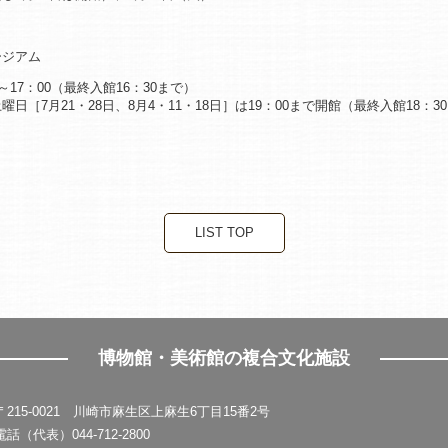
ージアム
～17：00（最終入館16：30まで）
日［7月21・28日、8月4・11・18日］は19：00まで開館（最終入館18：3
LIST TOP
博物館・美術館の複合文化施設
〒215-0021 川崎市麻生区上麻生6丁目15番2号
電話（代表）044-712-2800