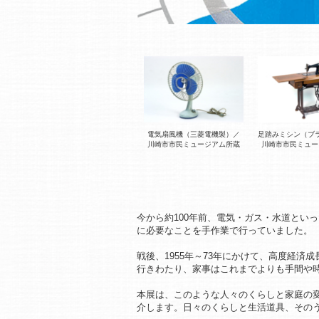
電気扇風機（三菱電機製）／
足踏みミシン（ブ
川崎市市民ミュージアム所蔵
川崎市市民ミュー
今から約100年前、電気・ガス・水道とい
に必要なことを手作業で行っていました。
戦後、1955年～73年にかけて、高度経
行きわたり、家事はこれまでよりも手間や
本展は、このような人々のくらしと家庭の
介します。日々のくらしと生活道具、その