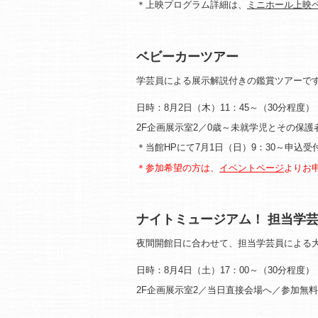
＊上映プログラム詳細は、
ミニホール上映
ベビーカーツアー
学芸員による展示解説付きの鑑賞ツアーで
日時：8月2日（木）11：45～（30分程度）
2F企画展示室2／0歳～未就学児とその保護
＊当館HPにて7月1日（日）9：30～申込
＊参加希望の方は、
イベントページ
よりお
ナイトミュージアム！ 担当学
夜間開館日に合わせて、担当学芸員による
日時：8月4日（土）17：00～（30分程度）
2F企画展示室2／当日直接会場へ／参加無料