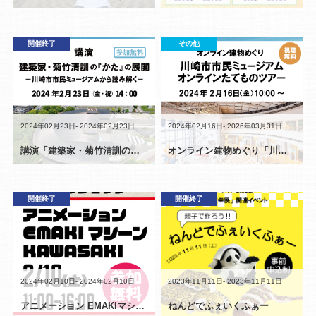
開催終了
講演
公開終了
その他
2024年02月23日- 2024年02月23日
2024年02月16日- 2026年03月31日
講演「建築家・菊竹清訓の『かた』の展開 ー川崎市市民ミュージアムから読み解くー」
オンライン建物めぐり「川崎市市民ミュージアム オンラインたてものツアー」
イベント
開催終了
イベント
開催終了
2024年02月10日- 2024年02月10日
2023年11月11日- 2023年11月11日
アニメーション EMAKIマシーン KAWASAKI
ねんどでふぇいくふぁー