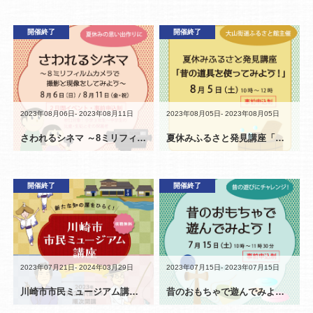
イベント
開催終了
開催終了
講座
2023年08月06日- 2023年08月11日
2023年08月05日- 2023年08月05日
さわれるシネマ ～8ミリフィルムカメラで撮影と現像をしてみよう～
夏休みふるさと発見講座「昔の道具を使ってみよう！」
開催終了
講座
イベント
開催終了
2023年07月21日- 2024年03月29日
2023年07月15日- 2023年07月15日
川崎市市民ミュージアム講座（オンライン）
昔のおもちゃで遊んでみよう！