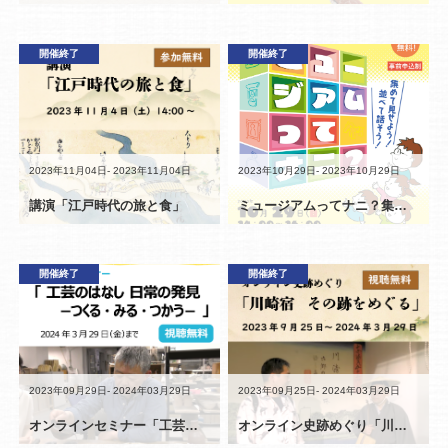
開催終了
イベント
開催終了
2023年11月04日- 2023年11月04日
2023年10月29日- 2023年10月29日
講演「江戸時代の旅と食」
ミュージアムってナニ？集めて見せよう！並べて話そう！
セミナー
開催終了
開催終了
講座
2023年09月29日- 2024年03月29日
2023年09月25日- 2024年03月29日
オンラインセミナー「工芸のはなし 日常の発見 －つくる・みる・つかう－」
オンライン史跡めぐり「川崎宿 その跡をめぐる」