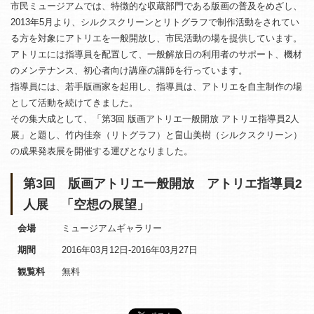
市民ミュージアムでは、特徴的な収蔵部門である版画の普及をめざし、
2013年5月より、シルクスクリーンとリトグラフで制作活動をされてい
る方を対象にアトリエを一般開放し、市民活動の場を提供しています。
アトリエには指導員を配置して、一般解放日の利用者のサポート、機材
のメンテナンス、初心者向け講座の講師を行っています。
指導員には、若手版画家を起用し、指導員は、アトリエを自主制作の場
として活動を続けてきました。
その集大成として、「第3回 版画アトリエ一般開放 アトリエ指導員2人
展」と題し、竹内佳奈（リトグラフ）と畠山美樹（シルクスクリーン）
の成果発表展を開催する運びとなりました。
第3回 版画アトリエ一般開放 アトリエ指導員2
人展 「空想の展望」
会場
ミュージアムギャラリー
期間
2016年03月12日-2016年03月27日
観覧料
無料