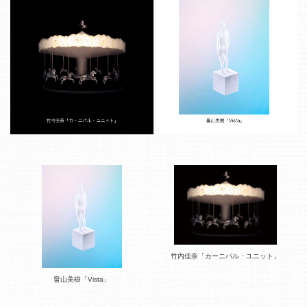
竹内佳奈「カーニバル・ユニット」
畠山美樹「Vista」