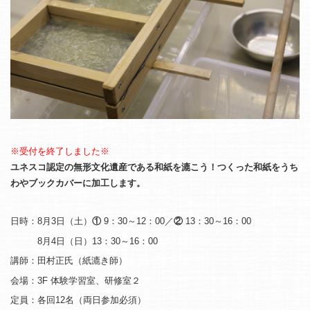
※受付を終了しました※
ユネスコ認定の無形文化遺産である和紙を漉こう！つくった和紙をうち
わやブックカバーに加工します。
日時：8月3日（土）
①
9：30～12：00／
②
13：30～16：00
8月4日（日）13：30～16：00
講師：田村正氏（紙漉き師）
会場：3F 体験学習室、研修室２
定員：各回12名（両日参加必須）