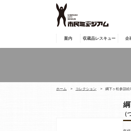
案内
収蔵品レスキュー
企
ホーム
コレクション
綱下ヶ松参詣絵
綱
（
年代