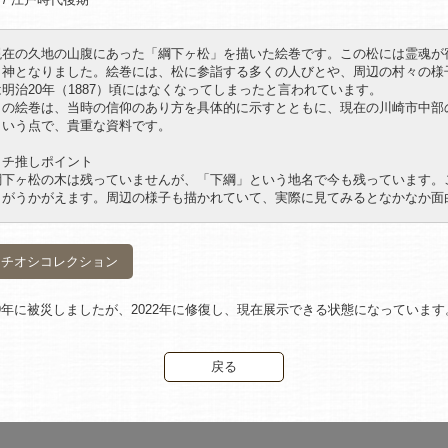
現在の久地の山腹にあった「綱下ヶ松」を描いた絵巻です。この松には霊魂が
り神となりました。絵巻には、松に参詣する多くの人びとや、周辺の村々の様
は明治20年（1887）頃にはなくなってしまったと言われています。
この絵巻は、当時の信仰のあり方を具体的に示すとともに、現在の川崎市中部
という点で、貴重な資料です。
イチ推しポイント
綱下ヶ松の木は残っていませんが、「下綱」という地名で今も残っています。
とがうかがえます。周辺の様子も描かれていて、実際に見てみるとなかなか面
イチオシコレクション
19年に被災しましたが、2022年に修復し、現在展示できる状態になっています
戻る