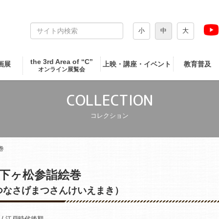
小
中
大
the 3rd Area of “C”
画展
上映・講座・イベント
教育普及
オンライン展覧会
COLLECTION
コレクション
巻
下ヶ松参詣絵巻
つなさげまつさんけいえまき）
 / 江戸時代後期