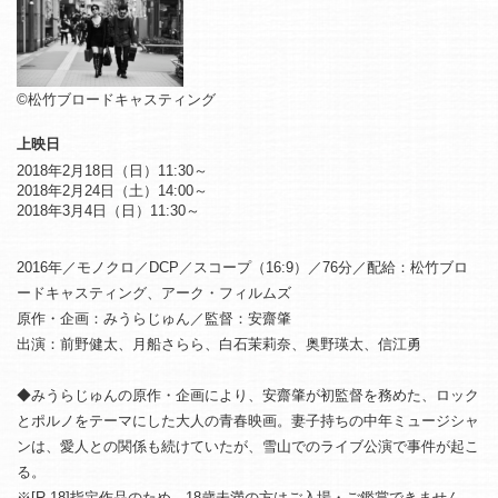
©松竹ブロードキャスティング
上映日
2018年2月18日（日）11:30～
2018年2月24日（土）14:00～
2018年3月4日（日）11:30～
2016年／モノクロ／DCP／スコープ（16:9）／76分／配給：松竹ブロ
ードキャスティング、アーク・フィルムズ
原作・企画：みうらじゅん／監督：安齋肇
出演：前野健太、月船さらら、白石茉莉奈、奥野瑛太、信江勇
◆みうらじゅんの原作・企画により、安齋肇が初監督を務めた、ロック
とポルノをテーマにした大人の青春映画。妻子持ちの中年ミュージシャ
ンは、愛人との関係も続けていたが、雪山でのライブ公演で事件が起こ
る。
※[R-18]指定作品のため、18歳未満の方はご入場・ご鑑賞できません。