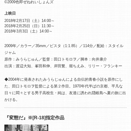
©2009色即ぜねれいしょんズ
上映日
2018年2月17日（土）14:00～
2018年2月25日（日）11:30～
2018年3月3日（土）14:00～
2009年／カラー／35mm／ビスタ（1:1.85）／114分／配給：スタイル
ジャム
原作：みうらじゅん／監督：田口トモロヲ／脚本：向井康介
出演：渡辺大知、峯田和伸、岸田繁、堀ちえみ、リリー・フランキー
◆2004年に発表されたみうらじゅんによる自伝的青春小説を原作にし
た、田口トモロヲ監督による第２作目。1970年代半ばの京都、平凡な
日々に悶々とする男子高校生・純は、友達に誘われ隠岐島へ夏の旅に出
かける。
『変態だ』※[R-18]指定作品