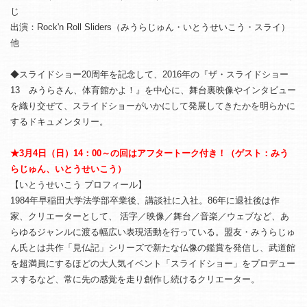
じ
出演：Rock'n Roll Sliders（みうらじゅん・いとうせいこう・スライ）
他
◆スライドショー20周年を記念して、2016年の『ザ・スライドショー
13 みうらさん、体育館かよ！』を中心に、舞台裏映像やインタビュー
を織り交ぜて、スライドショーがいかにして発展してきたかを明らかに
するドキュメンタリー。
★3月4日（日）14：00～の回はアフタートーク付き！（ゲスト：みう
らじゅん、いとうせいこう）
【いとうせいこう プロフィール】
1984年早稲田大学法学部卒業後、講談社に入社。86年に退社後は作
家、クリエーターとして、 活字／映像／舞台／音楽／ウェブなど、あ
らゆるジャンルに渡る幅広い表現活動を行っている。盟友・みうらじゅ
ん氏とは共作「見仏記」シリーズで新たな仏像の鑑賞を発信し、武道館
を超満員にするほどの大人気イベント「スライドショー」をプロデュー
スするなど、常に先の感覚を走り創作し続けるクリエーター。