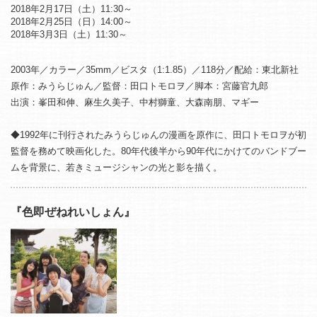
2018年2月17日（土）11:30～
2018年2月25日（日）14:00～
2018年3月3日（土）11:30～
2003年／カラー／35mm／ビスタ（1:1.85）／118分／配給：東北新社
原作：みうらじゅん／監督：田口トモロヲ／脚本：宮藤官九郎
出演：峯田和伸、麻生久美子、中村獅童、大森南朋、マギー
◆1992年に刊行されたみうらじゅんの漫画を原作に、田口トモロヲが初
監督を務めて映画化した。80年代後半から90年代にかけてのバンドブー
ムを背景に、若きミュージシャンの光と影を描く。
『色即ぜねれいしょん』