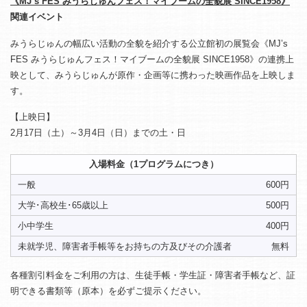
《MJ’s FES みうらじゅんフェス！マイブームの全貌展 SINCE1958》
関連イベント
みうらじゅんの幅広い活動の全貌を紹介する公立館初の展覧会《MJ’s
FES みうらじゅんフェス！マイブームの全貌展 SINCE1958》の連携上
映として、みうらじゅんが原作・企画等に携わった映画作品を上映しま
す。
【上映日】
2月17日（土）～3月4日（日）までの土・日
入場料金（1プログラムにつき）
一般
600円
大学･高校生･65歳以上
500円
小中学生
400円
未就学児、障害者手帳等をお持ちの方及びその介護者
無料
各種割引料金をご利用の方は、生徒手帳・学生証・障害者手帳など、証
明できる書類等（原本）を必ずご提示ください。