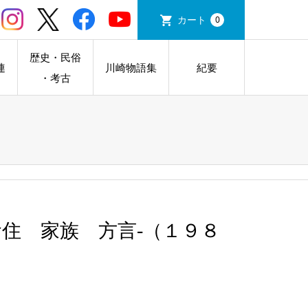
カート
0
歴史・民俗
連
川崎物語集
紀要
・考古
住 家族 方言-（１９８