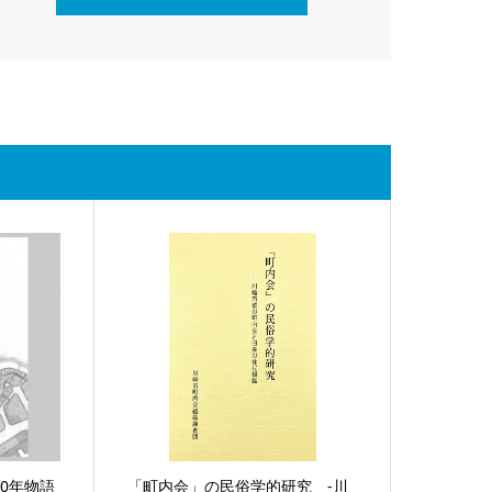
00年物語
「町内会」の民俗学的研究 -川