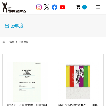
0
出版年度
商品
出版年度
紀要38 ※無償提供（別途送料
図録「稲毛の観音札所 －川崎