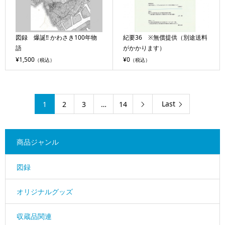
図録 爆誕‼ かわさき100年物
紀要36 ※無償提供（別途送料
語
がかかります）
¥1,500
¥0
（税込）
（税込）
Last
1
2
3
…
14

商品ジャンル
図録
オリジナルグッズ
収蔵品関連