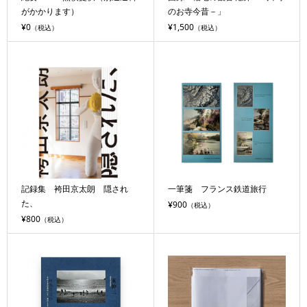
がかかります）
のお寺今昔－」
¥0
¥1,500
（税込）
（税込）
記録集 袴田京太朗 隠され
一筆箋 フランス鉄道旅行
た、
¥900
（税込）
¥800
（税込）