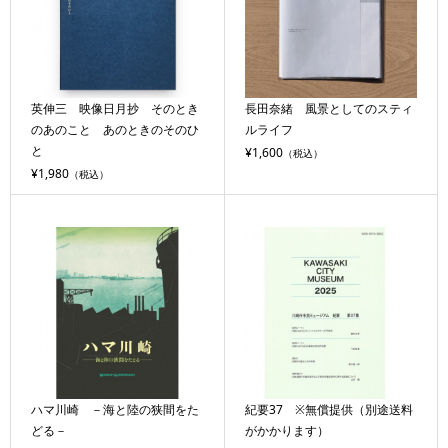
英伸三 映像日月抄 そのとき
長田奈緒 風景としてのスティ
のあのこと あのときのそのひ
ルライフ
と
¥1,600
（税込）
¥1,980
（税込）
ハマ川崎 －海と陸の狭間をた
紀要37 ※無償提供（別途送料
どる－
がかかります）