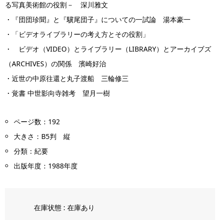
る写真美術館の役割－ 深川雅文
・『団団珍聞』と『驥尾団子』についての一試論 湯本豪一
・「ビデオライブラリーの考え方とその役割」
・ ビデオ（VIDEO）とライブラリー（LIBRARY）とアーカイブズ
（ARCHIVES）の関係 濱崎好治
・近世の中原往還と丸子渡船 三輪修三
・覚書 中世影向寺雑考 望月一樹
ページ数：192
大きさ：B5判 縦
分類：紀要
出版年度：1988年度
在庫状態 : 在庫あり