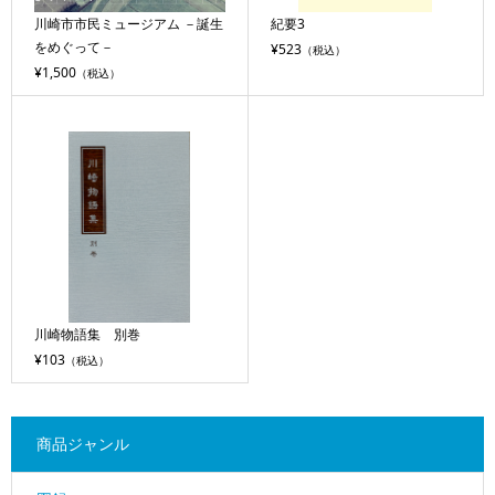
川崎市市民ミュージアム －誕生
紀要3
をめぐって－
¥523
（税込）
¥1,500
（税込）
川崎物語集 別巻
¥103
（税込）
商品ジャンル