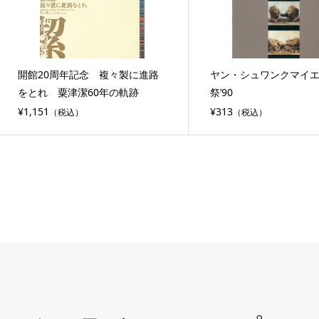
開館20周年記念 複々製に進路
ヤン・シュワンクマイ
をとれ 粟津潔60年の軌跡
祭’90
¥1,151
¥313
（税込）
（税込）