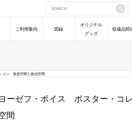
オリジナル
ム
ご利用案内
図録
収蔵品関
グッズ
ション 造形空間と政治空間
ヨーゼフ・ボイス ポスター・コ
空間