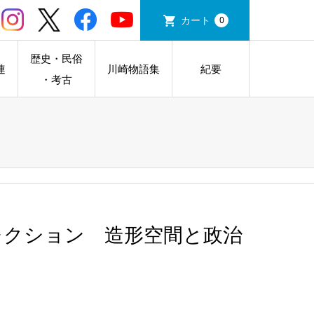
カート
0
歴史・民俗
連
川崎物語集
紀要
・考古
レクション 造形空間と政治