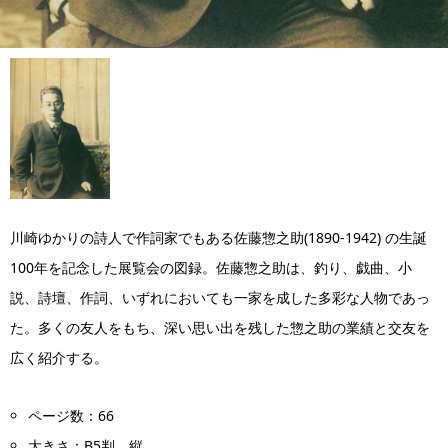
川崎ゆかりの詩人で作詞家でもある佐藤惣之助(1890-1942) の生誕
100年を記念した展覧会の図録。佐藤惣之助は、釣り、戯曲、小
説、詩壇、作詞、いずれにおいても一家を成した多彩な人物であっ
た。多くの友人をもち、深い思い出を残した惣之助の業績と交友を
広く紹介する。
ページ数：66
大きさ：B5判 縦