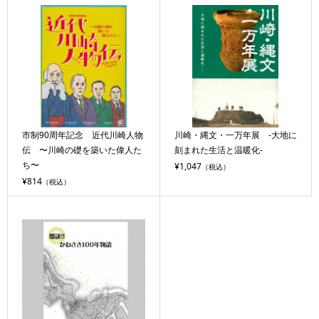
市制90周年記念 近代川崎人物
川崎・縄文・一万年展 -大地に
伝 〜川崎の礎を築いた偉人た
刻まれた生活と温暖化-
ち〜
¥1,047
（税込）
¥814
（税込）