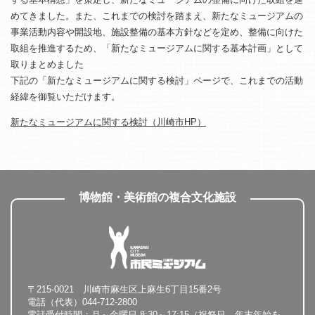
めてきました。また、これまでの検討を踏まえ、新たなミュージアムの
事業活動内容や開設地、施設整備の基本方針などを定め、整備に向けた
取組を推進するため、「新たなミュージアムに関する基本計画」として
取りまとめました
下記の「新たなミュージアムに関する検討」ページで、これまでの活動
経緯を御覧いただけます。
新たなミュージアムに関する検討（川崎市HP）
博物館・美術館の複合文化施設
〒215-0021 川崎市麻生区上麻生6丁目15番2号
電話（代表）044-712-2800
電話受付時間：月～金曜日 8:30～17:15（祝祭日、年末年始を