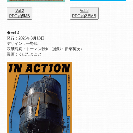
Vol.2
Vol.3
PDF 約5MB
PDF 約2.5MB
◆Vol.4
発行：2026年3月18日
デザイン：一野篤
表紙写真：トーマス転炉（撮影：伊奈英次）
漫画：くぼたまこと