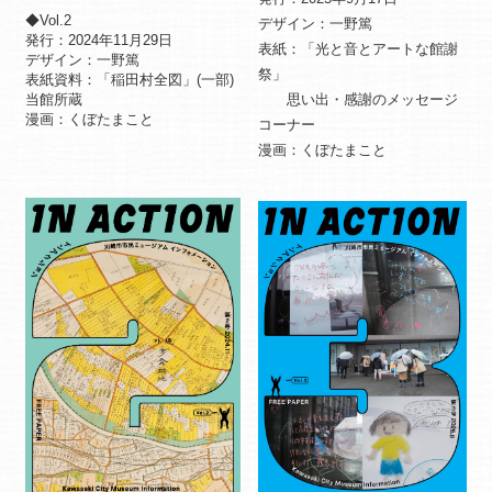
◆Vol.2
デザイン：一野篤
発行：2024年11月29日
表紙：「光と音とアートな館謝
デザイン：一野篤
祭」
表紙資料：「稲田村全図」(一部)
当館所蔵
思い出・感謝のメッセージ
漫画：くぼたまこと
コーナー
漫画：くぼたまこと