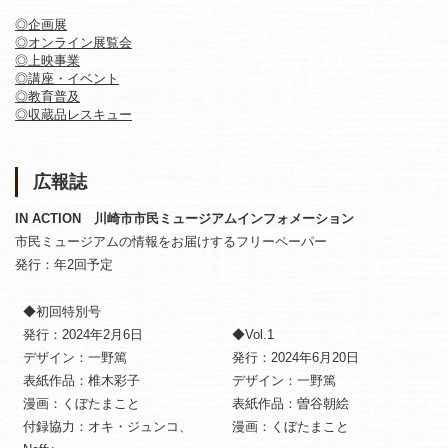
◎企画展
◎オンライン展覧会
◎上映事業
◎講座・イベント
◎教育普及
◎収蔵品レスキュー
広報誌
IN ACTION 川崎市市民ミュージアムインフォメーション
市民ミュージアムの情報をお届けするフリーペーパー
発行：年2回予定
◆初回特別号
発行：2024年2月6日
◆Vol.1
デザイン：一野篤
発行：2024年6月20日
表紙作品：椎木彩子
デザイン：一野篤
漫画：くぼたまこと
表紙作品：曽谷朝絵
付録協力：オキ・ジュンコ、
漫画：くぼたまこと