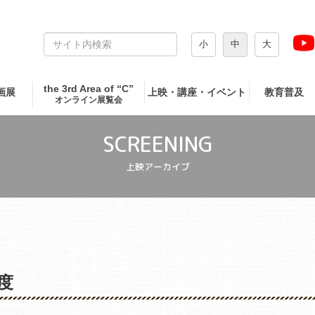
小
中
大
the 3rd Area of “C”
画展
上映・講座・イベント
教育普及
オンライン展覧会
SCREENING
上映アーカイブ
度